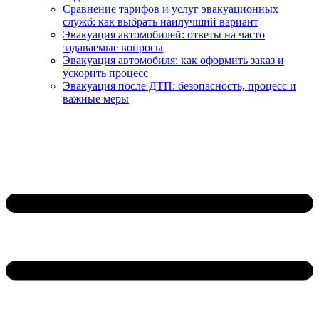
Сравнение тарифов и услуг эвакуационных
служб: как выбрать наилучший вариант
Эвакуация автомобилей: ответы на часто
задаваемые вопросы
Эвакуация автомобиля: как оформить заказ и
ускорить процесс
Эвакуация после ДТП: безопасность, процесс и
важные меры