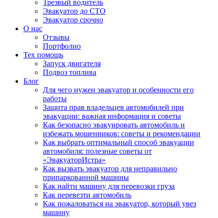
Трезвый водитель
Эвакуатор до СТО
Эвакуатор срочно
О нас
Отзывы
Портфолио
Тех помощь
Запуск двигателя
Подвоз топлива
Блог
Для чего нужен эвакуатор и особенности его
работы
Защита прав владельцев автомобилей при
эвакуации: важная информация и советы
Как безопасно эвакуировать автомобиль и
избежать мошенников: советы и рекомендации
Как выбрать оптимальный способ эвакуации
автомобиля: полезные советы от
«ЭвакуаторИстра»
Как вызвать эвакуатор для неправильно
припаркованной машины
Как найти машину для перевозки груза
Как перевезти автомобиль
Как пожаловаться на эвакуатор, который увез
машину