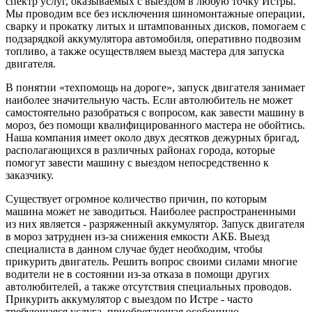
спектр услуг, оказываемых с выездом в любую точку Истры.
Мы проводим все без исключения шиномонтажные операции,
сварку и прокатку литых и штампованных дисков, помогаем с
подзарядкой аккумулятора автомобиля, оперативно подвозим
топливо, а также осуществляем выезд мастера для запуска
двигателя.
В понятии «техпомощь на дороге», запуск двигателя занимает
наиболее значительную часть. Если автолюбитель не может
самостоятельно разобраться с вопросом, как завести машину в
мороз, без помощи квалифицированного мастера не обойтись.
Наша компания имеет около двух десятков дежурных бригад,
располагающихся в различных районах города, которые
помогут завести машину с выездом непосредственно к
заказчику.
Существует огромное количество причин, по которым
машина может не заводиться. Наиболее распространенными
из них является - разряженный аккумулятор. Запуск двигателя
в мороз затруднен из-за снижения емкости АКБ. Выезд
специалиста в данном случае будет необходим, чтобы
прикурить двигатель. Решить вопрос своими силами многие
водители не в состоянии из-за отказа в помощи других
автолюбителей, а также отсутствия специальных проводов.
Прикурить аккумулятор с выездом по Истре - часто
требующаяся услуга, приобретающая особенную