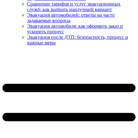
Сравнение тарифов и услуг эвакуационных
служб: как выбрать наилучший вариант
Эвакуация автомобилей: ответы на часто
задаваемые вопросы
Эвакуация автомобиля: как оформить заказ и
ускорить процесс
Эвакуация после ДТП: безопасность, процесс и
важные меры