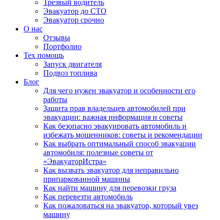
Трезвый водитель
Эвакуатор до СТО
Эвакуатор срочно
О нас
Отзывы
Портфолио
Тех помощь
Запуск двигателя
Подвоз топлива
Блог
Для чего нужен эвакуатор и особенности его
работы
Защита прав владельцев автомобилей при
эвакуации: важная информация и советы
Как безопасно эвакуировать автомобиль и
избежать мошенников: советы и рекомендации
Как выбрать оптимальный способ эвакуации
автомобиля: полезные советы от
«ЭвакуаторИстра»
Как вызвать эвакуатор для неправильно
припаркованной машины
Как найти машину для перевозки груза
Как перевезти автомобиль
Как пожаловаться на эвакуатор, который увез
машину