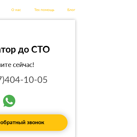
О нас
Тех помощь
Блог
атор до СТО
ите сейчас!
7)404-10-05
 обратный звонок