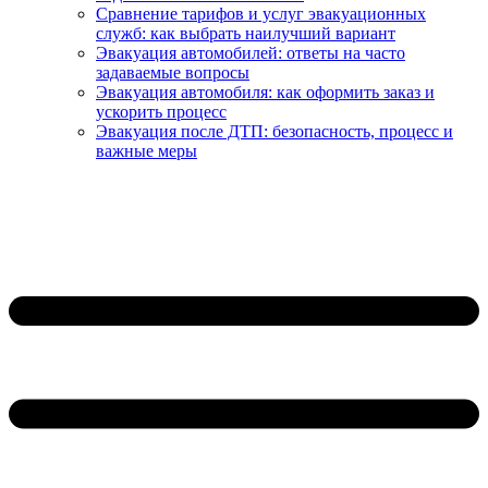
Сравнение тарифов и услуг эвакуационных
служб: как выбрать наилучший вариант
Эвакуация автомобилей: ответы на часто
задаваемые вопросы
Эвакуация автомобиля: как оформить заказ и
ускорить процесс
Эвакуация после ДТП: безопасность, процесс и
важные меры