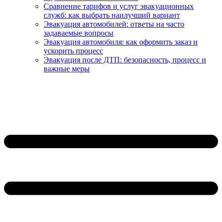
Сравнение тарифов и услуг эвакуационных
служб: как выбрать наилучший вариант
Эвакуация автомобилей: ответы на часто
задаваемые вопросы
Эвакуация автомобиля: как оформить заказ и
ускорить процесс
Эвакуация после ДТП: безопасность, процесс и
важные меры