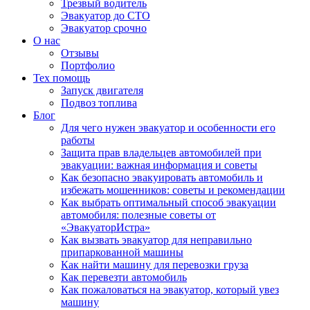
Трезвый водитель
Эвакуатор до СТО
Эвакуатор срочно
О нас
Отзывы
Портфолио
Тех помощь
Запуск двигателя
Подвоз топлива
Блог
Для чего нужен эвакуатор и особенности его
работы
Защита прав владельцев автомобилей при
эвакуации: важная информация и советы
Как безопасно эвакуировать автомобиль и
избежать мошенников: советы и рекомендации
Как выбрать оптимальный способ эвакуации
автомобиля: полезные советы от
«ЭвакуаторИстра»
Как вызвать эвакуатор для неправильно
припаркованной машины
Как найти машину для перевозки груза
Как перевезти автомобиль
Как пожаловаться на эвакуатор, который увез
машину