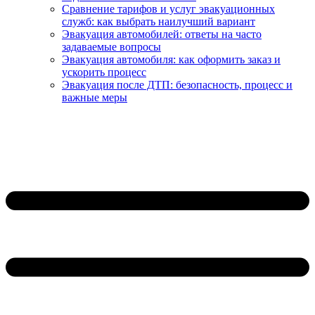
Сравнение тарифов и услуг эвакуационных
служб: как выбрать наилучший вариант
Эвакуация автомобилей: ответы на часто
задаваемые вопросы
Эвакуация автомобиля: как оформить заказ и
ускорить процесс
Эвакуация после ДТП: безопасность, процесс и
важные меры