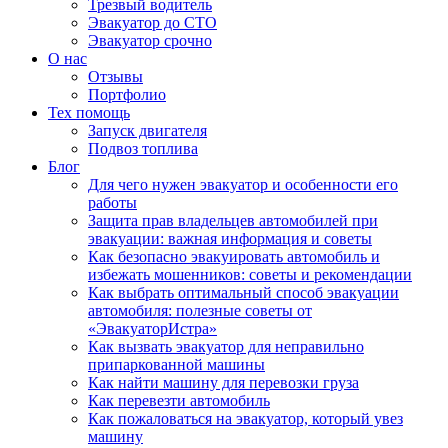
Трезвый водитель
Эвакуатор до СТО
Эвакуатор срочно
О нас
Отзывы
Портфолио
Тех помощь
Запуск двигателя
Подвоз топлива
Блог
Для чего нужен эвакуатор и особенности его
работы
Защита прав владельцев автомобилей при
эвакуации: важная информация и советы
Как безопасно эвакуировать автомобиль и
избежать мошенников: советы и рекомендации
Как выбрать оптимальный способ эвакуации
автомобиля: полезные советы от
«ЭвакуаторИстра»
Как вызвать эвакуатор для неправильно
припаркованной машины
Как найти машину для перевозки груза
Как перевезти автомобиль
Как пожаловаться на эвакуатор, который увез
машину