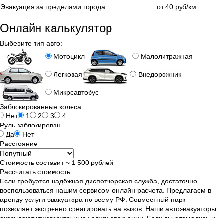
Эвакуация за пределами города
от 40 руб/км.
Онлайн калькулятор
Выберите тип авто:
Мотоцикл
Малолитражная
Легковая
Внедорожник
Микроавтобус
Заблокированные колеса
Нет
1
2
3
4
Руль заблокирован
Да
Нет
Расстояние
Стоимость составит ~
1 500
рублей
Рассчитать стоимость
Если требуется надёжная диспетчерская служба, достаточно
воспользоваться нашим сервисом онлайн расчета. Предлагаем в
аренду услуги эвакуатора по всему РФ. Совместный парк
позволяет экстренно среагировать на вызов. Наши автоэвакуаторы